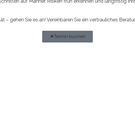
tten auf Männer. Risiken früh erkennen und langfristig Ihre
t – gehen Sie es an! Vereinbaren Sie ein vertrauliches Berat
Termin buchen