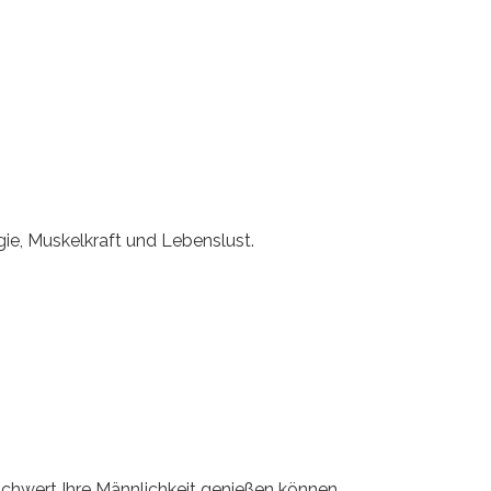
gie, Muskelkraft und Lebenslust.
chwert Ihre Männlichkeit genießen können.