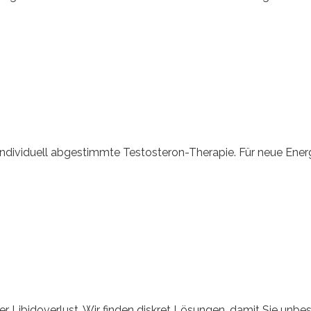
 individuell abgestimmte Testosteron-Therapie. Für neue Ener
ibidoverlust. Wir finden diskret Lösungen, damit Sie unbes